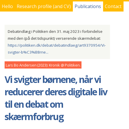
Hello
Research profile (and CV)
Publications
Contact
You are here
Debatindlæg i Politiken den 31. maj 2023 i forbindelse
med den (på det tidspunkt) verserende skærmdebat:
https://politiken.dk/debat/debatindlaeg/art9370954/Vi-
svigter-b%C3%B8rne...
Lars Bo Andersen
2023
Kronik
Politiken
Vi svigter børnene, når vi
reducerer deres digitale liv
til en debat om
skærmforbrug