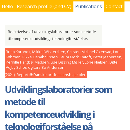
Hello
Research profile (and CV)
Publications
Contact
You are here
Beskrivelse af udviklingslaboratorier som metode
til kompetenceudvikling i teknologiforståelse.
Britta Kornholt, Mikkel Wiskerchen, Carsten Michael Oxenvad, Louis
Køhrsen, Rikke Osbahr Ebsen, Laura Mørk Emtoft, Peter Jespersen,
Pernille Hargbøl Madsen, Lise Dissing Møller, Lone Nielsen, Ditte
Vejby Schou og Lars Bo Andersen
2021
Report
Danske professionshøjskoler
Udviklingslaboratorier som
metode til
kompetenceudvikling i
teknologiforståelse på