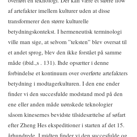
overført en teknologi. Der kan være et større flow
af artefakter imellem kulturer uden at disse
transformerer den større kulturelle
betydningskontekst. I hermeneutisk terminologi
ville man sige, at selvom ”teksten” blev oversat til
et andet sprog, blev den ikke forstået på samme
måde (ibid.,s . 131). Ihde opsætter i denne
forbindelse et kontinuum over overførte artefakters
betydning i modtagerkulturen. I den ene ender
finder vi den succesfulde modstand ­mod på den
ene eller anden måde uønskede teknologier
såsom kinesernes bevidste tilsidesættelse af søfart
efter Zheng Hes ekspeditioner i starten af det 15.
århundrede. I midten finder vi den succesfulde og