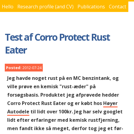
Hello
Research profile (and CV)
Publications
Contact
You are here
Test af Corro Protect Rust
Eater
Posted:
2012-07-24
Jeg havde noget rust på en MC benzintank, og
ville prøve en kemisk "rust-æder" på
forsøgsbasis. Produktet jeg afprøvede hedder
Corro Protect Rust Eater og er købt hos
Høyer
Autodele
til lidt over 100kr. Jeg har selv googlet
lidt efter erfaringer med kemisk rustfjerning,
men fandt ikke så meget, derfor tog jeg et før-